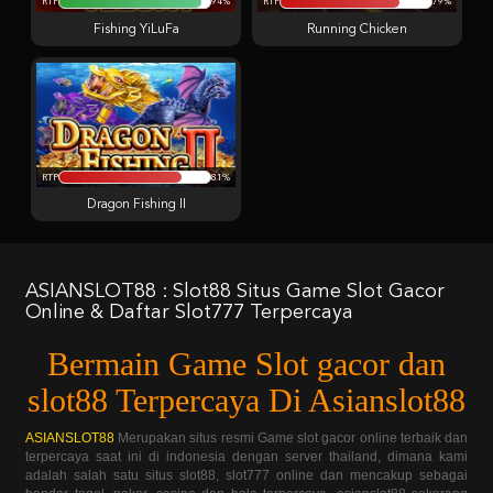
RTP
94%
RTP
79%
Fishing YiLuFa
Running Chicken
RTP
81%
Dragon Fishing II
ASIANSLOT88 : Slot88 Situs Game Slot Gacor
Online & Daftar Slot777 Terpercaya
Bermain Game Slot gacor dan
slot88 Terpercaya Di Asianslot88
ASIANSLOT88
Merupakan situs resmi Game slot gacor online terbaik dan
terpercaya saat ini di indonesia dengan server thailand, dimana kami
adalah salah satu situs slot88, slot777 online dan mencakup sebagai