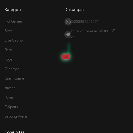
Kategori
Dukungan
Hot Games
6283857557221
Slots
https://t.me/Asianslot88_offi
cial
Live Casino
Race
Togel
Olahraga
Crash Game
Arcade
Poker
E-Sports
Sabung Ayam
Komunitas