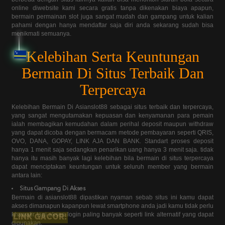
online diwebsite kami secara gratis tanpa dikenakan biaya apapun,
bermain permainan slot juga sangat mudah dan gampang untuk kalian
pahami dengan hanya mendaftar saja diri anda sekarang sudah bisa
menikmati semuanya.
Kelebihan Serta Keuntungan
Bermain Di Situs Terbaik Dan
Terpercaya
Kelebihan Bermain Di Asianslot88 sebagai situs terbaik dan terpercaya,
yang sangat mengutamakan kepuasan dan kenyamanan para pemain
ialah membagikan kemudahan dalam perihal deposit maupun withdraw
yang dapat dicoba dengan bermacam metode pembayaran seperti QRIS,
OVO, DANA, GOPAY, LINK AJA DAN BANK. Standart proses deposit
hanya 1 menit saja sedangkan penarikan uang hanya 3 menit saja. tidak
hanya itu masih banyak lagi kelebihan bila bermain di situs terpercaya
dapat menciptakan keuntungan untuk seluruh member yang bermain
antara lain:
Situs Gampang Di Akses
Bermain di asianslot88 dipastikan nyaman sebab situs ini kamu dapat
akses dimanapun kapanpun lewat smartphone anda jadi kamu tidak perlu
khawatir lagi akses login paling banyak seperti link alternatif yang dapat
LINK GACOR!
digunakan.