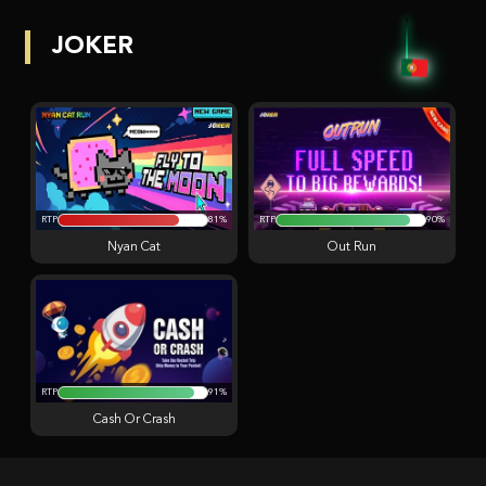
JOKER
RTP
81%
RTP
90%
Nyan Cat
Out Run
RTP
91%
Cash Or Crash