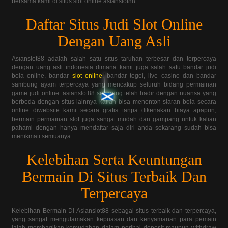
bersama kami di situs slot online asianslot88.
Daftar Situs Judi Slot Online
Dengan Uang Asli
Asianslot88 adalah salah satu situs taruhan terbesar dan terpercaya
dengan uang asli indonesia dimana kami juga salah satu bandar judi
bola online, bandar
slot online
, bandar togel, live casino dan bandar
sambung ayam terpercaya yang mencakup seluruh bidang permainan
game judi online. asianslot88 sekarang telah hadir dengan nuansa yang
berbeda dengan situs lainnya kalian bisa menonton siaran bola secara
online diwebsite kami secara gratis tanpa dikenakan biaya apapun,
bermain permainan slot juga sangat mudah dan gampang untuk kalian
pahami dengan hanya mendaftar saja diri anda sekarang sudah bisa
menikmati semuanya.
Kelebihan Serta Keuntungan
Bermain Di Situs Terbaik Dan
Terpercaya
Kelebihan Bermain Di Asianslot88 sebagai situs terbaik dan terpercaya,
yang sangat mengutamakan kepuasan dan kenyamanan para pemain
ialah membagikan kemudahan dalam perihal deposit maupun withdraw