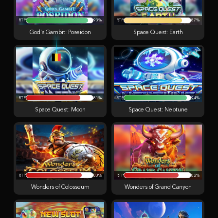
RTP
93%
RTP
87%
God's Gambit: Poseidon
Space Quest: Earth
RTP
81%
RTP
94%
Space Quest: Moon
Space Quest: Neptune
RTP
83%
RTP
82%
Wonders of Colosseum
Wonders of Grand Canyon