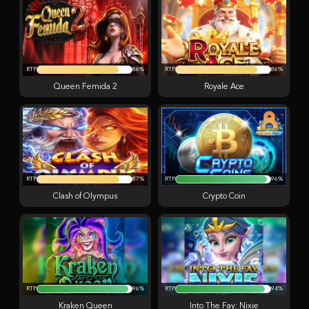
RTP
86%
RTP
86%
Queen Femida 2
Royale Ace
RTP
87%
RTP
96%
Clash of Olympus
Crypto Coin
RTP
96%
RTP
94%
Kraken Queen
Into The Fay: Nixie