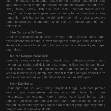
ialah membagikan kemudahan dalam perihal deposit maupun withdraw
yang dapat dicoba dengan bermacam metode pembayaran seperti QRIS,
OVO, DANA, GOPAY, LINK AJA DAN BANK. Standart proses deposit
hanya 1 menit saja sedangkan penarikan uang hanya 3 menit saja. tidak
hanya itu masih banyak lagi kelebihan bila bermain di situs terpercaya
dapat menciptakan keuntungan untuk seluruh member yang bermain
antara lain:
Situs Gampang Di Akses
Bermain di asianslot88 dipastikan nyaman sebab situs ini kamu dapat
akses dimanapun kapanpun lewat smartphone anda jadi kamu tidak perlu
khawatir lagi akses login paling banyak seperti link alternatif yang dapat
digunakan.
Taruhan Dengan Modal Kecil
Kelebihan yang satu ini sangat banyak dicari oleh para pemain yang
mempunyai modal sedikit tetapi bisa menghasilkan keuntungan besar.
Kami selaku bandar game online sangat mau memberikan kepuasan
kepada member yang mempunyai modal terbatas dengan deposit 20rb
serta minimun taruhan yang dapat dicoba mulai dari 200 rupiah.
Event Dan Bonus
Keuntungan satu ini yang paling banyak di tunggu oleh para pemain
karena dapat memberikan peluang yang lebih besar lagi untuk
mendapatkan kemenangan karena bonus yang kami berikan bisa
dapatkan dinikmati oleh semua pemain baru atau pun pemain lama, ini
menjadi salah satu daya tarik untuk para member yang ingin bergabung
dengan kami di situs asianslot88.