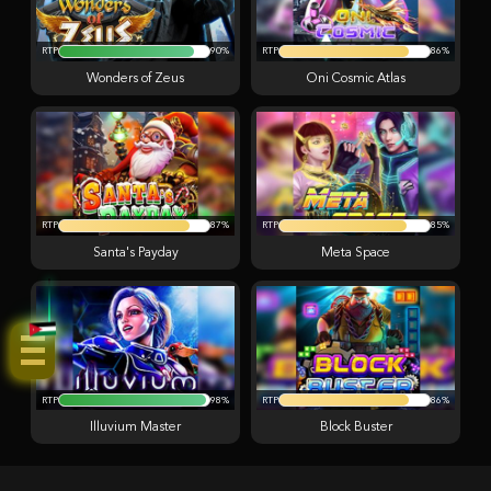
RTP
90%
RTP
86%
Wonders of Zeus
Oni Cosmic Atlas
RTP
87%
RTP
85%
Santa's Payday
Meta Space
LINK GACOR!
RTP
98%
RTP
86%
Illuvium Master
Block Buster