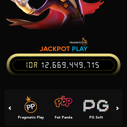
JACKPOT
PLAY
IDR
12,669,449,715
Pragmatic Play
Fat Panda
PG Soft
Slot