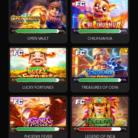
RTP
96%
RTP
98%
OPEN VAULT
CHILIHUAHUA
RTP
95%
RTP
95%
LUCKY FORTUNES
TREASURES OF ODIN
RTP
91%
RTP
79%
PHOENIX FEVER
LEGEND OF INCA