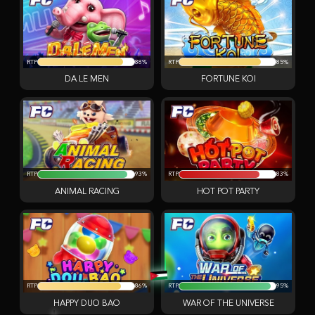
RTP
88%
RTP
85%
DA LE MEN
FORTUNE KOI
RTP
93%
RTP
83%
ANIMAL RACING
HOT POT PARTY
RTP
86%
RTP
95%
HAPPY DUO BAO
WAR OF THE UNIVERSE