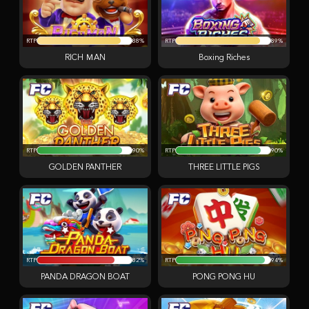
RTP
88%
RTP
89%
RICH ＭAN
Boxing Riches
RTP
90%
RTP
90%
GOLDEN PANTHER
THREE LITTLE PIGS
RTP
82%
RTP
94%
PANDA DRAGON BOAT
PONG PONG HU