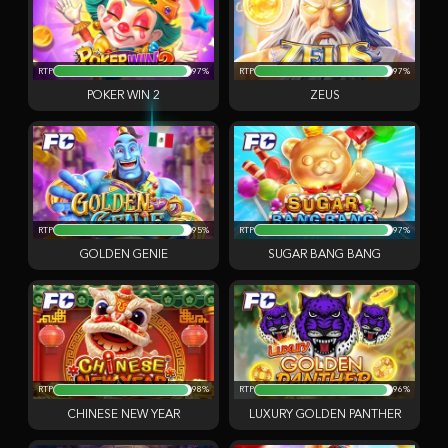
RTP
97%
RTP
97%
POKER WIN 2
ZEUS
RTP
95%
RTP
97%
GOLDEN GENIE
SUGAR BANG BANG
RTP
98%
RTP
96%
CHINESE NEW YEAR
LUXURY GOLDEN PANTHER