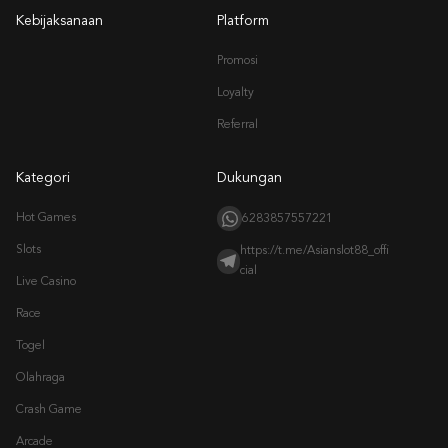
Kebijaksanaan
Platform
Promosi
Loyalty
Referral
Kategori
Dukungan
Hot Games
6283857557221
Slots
https://t.me/Asianslot88_offi
cial
Live Casino
Race
Togel
Olahraga
Crash Game
Arcade