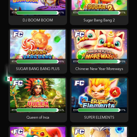
RTP
97%
RTP
97%
DJ BOOM BOOM
Sugar Bang Bang 2
RTP
98%
RTP
95%
SUGAR BANG BANG PLUS
Chinese New Year Moreways
RTP
96%
RTP
97%
Queen of Inca
SUPER ELEMENTS