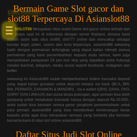
Bermain Game Slot gacor dan
LINK GACOR!
slot88 Terpercaya Di Asianslot88
ASIANSLOT88
Merupakan situs resmi Game slot gacor online terbaik dan
terpercaya saat ini di indonesia dengan server thailand, dimana kami
adalah salah satu situs slot88, slot777 online dan mencakup sebagai
bandar togel, poker, casino dan bola terpercaya. asianslot88 sekarang
hadir dengan permainan terlengkap yang dapat kalian nikmati semua
permainan yang kami persembahkan kepada anda semua, kami juga
menyediakan pelayanan 24 jam non stop yang dapatkan anda hubungi
melalui livechat, telegram, media sosial seperti facebook, instagram dan
twitter.
sekarang ini Asianslot88 sudah memperbaharui sistem transaksi deposit
yang dapat kalian gunakan untuk deposit melalui via bank (BCA, BRI,
BNI, PERMATA, DANAMON & MANDIRI) , via e-wallet (QRIS, DANA, OVO,
GOPAY DAN LINKAJA) dan pulsa tanpa potongan, agar pemain bisa lebih
gampang untuk melakukan transaski hanya dengan deposit Rp.20.000,-
anda sudah bisa bermain semua game yangkami persembahkan untuk
para pemain asianslot88 yang bisa memberikan kemenangan besar
kepada anda agar bisa merasakan sensasi yang berbeda jika bermain
bersama kami di situs slot online asianslot88.
Daftar Situs Judi Slot Online