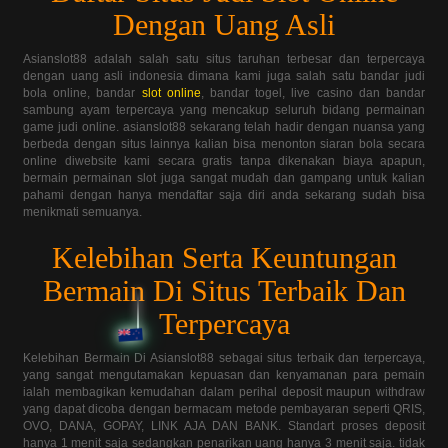
Dengan Uang Asli
Asianslot88 adalah salah satu situs taruhan terbesar dan terpercaya
dengan uang asli indonesia dimana kami juga salah satu bandar judi
bola online, bandar
slot online
, bandar togel, live casino dan bandar
sambung ayam terpercaya yang mencakup seluruh bidang permainan
game judi online. asianslot88 sekarang telah hadir dengan nuansa yang
berbeda dengan situs lainnya kalian bisa menonton siaran bola secara
online diwebsite kami secara gratis tanpa dikenakan biaya apapun,
bermain permainan slot juga sangat mudah dan gampang untuk kalian
pahami dengan hanya mendaftar saja diri anda sekarang sudah bisa
menikmati semuanya.
Kelebihan Serta Keuntungan
Bermain Di Situs Terbaik Dan
Terpercaya
Kelebihan Bermain Di Asianslot88 sebagai situs terbaik dan terpercaya,
yang sangat mengutamakan kepuasan dan kenyamanan para pemain
ialah membagikan kemudahan dalam perihal deposit maupun withdraw
yang dapat dicoba dengan bermacam metode pembayaran seperti QRIS,
OVO, DANA, GOPAY, LINK AJA DAN BANK. Standart proses deposit
hanya 1 menit saja sedangkan penarikan uang hanya 3 menit saja. tidak