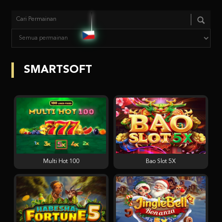
SMARTSOFT
Multi Hot 100
Bao Slot 5X