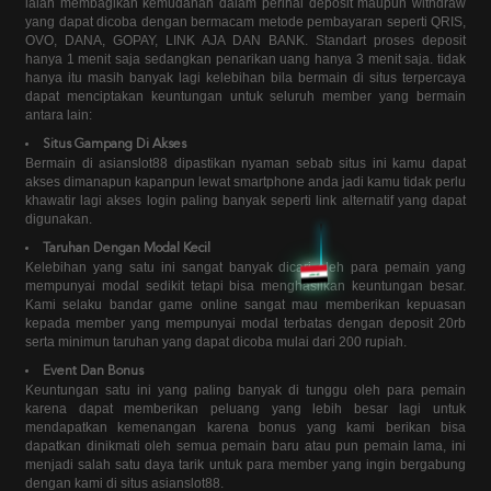
ialah membagikan kemudahan dalam perihal deposit maupun withdraw
yang dapat dicoba dengan bermacam metode pembayaran seperti QRIS,
OVO, DANA, GOPAY, LINK AJA DAN BANK. Standart proses deposit
hanya 1 menit saja sedangkan penarikan uang hanya 3 menit saja. tidak
hanya itu masih banyak lagi kelebihan bila bermain di situs terpercaya
dapat menciptakan keuntungan untuk seluruh member yang bermain
antara lain:
Situs Gampang Di Akses
Bermain di asianslot88 dipastikan nyaman sebab situs ini kamu dapat
akses dimanapun kapanpun lewat smartphone anda jadi kamu tidak perlu
khawatir lagi akses login paling banyak seperti link alternatif yang dapat
digunakan.
Taruhan Dengan Modal Kecil
Kelebihan yang satu ini sangat banyak dicari oleh para pemain yang
mempunyai modal sedikit tetapi bisa menghasilkan keuntungan besar.
Kami selaku bandar game online sangat mau memberikan kepuasan
kepada member yang mempunyai modal terbatas dengan deposit 20rb
serta minimun taruhan yang dapat dicoba mulai dari 200 rupiah.
Event Dan Bonus
Keuntungan satu ini yang paling banyak di tunggu oleh para pemain
karena dapat memberikan peluang yang lebih besar lagi untuk
mendapatkan kemenangan karena bonus yang kami berikan bisa
dapatkan dinikmati oleh semua pemain baru atau pun pemain lama, ini
menjadi salah satu daya tarik untuk para member yang ingin bergabung
dengan kami di situs asianslot88.