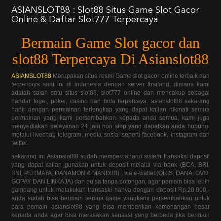
ASIANSLOT88 : Slot88 Situs Game Slot Gacor
Online & Daftar Slot777 Terpercaya
Bermain Game Slot gacor dan
slot88 Terpercaya Di Asianslot88
ASIANSLOT88
Merupakan situs resmi Game slot gacor online terbaik dan
terpercaya saat ini di indonesia dengan server thailand, dimana kami
adalah salah satu situs slot88, slot777 online dan mencakup sebagai
bandar togel, poker, casino dan bola terpercaya. asianslot88 sekarang
hadir dengan permainan terlengkap yang dapat kalian nikmati semua
permainan yang kami persembahkan kepada anda semua, kami juga
menyediakan pelayanan 24 jam non stop yang dapatkan anda hubungi
melalui livechat, telegram, media sosial seperti facebook, instagram dan
twitter.
sekarang ini Asianslot88 sudah memperbaharui sistem transaksi deposit
yang dapat kalian gunakan untuk deposit melalui via bank (BCA, BRI,
BNI, PERMATA, DANAMON & MANDIRI) , via e-wallet (QRIS, DANA, OVO,
GOPAY DAN LINKAJA) dan pulsa tanpa potongan, agar pemain bisa lebih
gampang untuk melakukan transaski hanya dengan deposit Rp.20.000,-
anda sudah bisa bermain semua game yangkami persembahkan untuk
para pemain asianslot88 yang bisa memberikan kemenangan besar
kepada anda agar bisa merasakan sensasi yang berbeda jika bermain