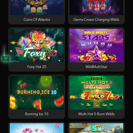
Coins Of Atlantis
Gems Crown Charging Wilds
Foxy Hot 20
WildMultiStar
Burning Ice 10
Multi Hot 5 Burn Wilds