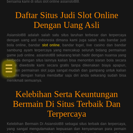
bersama kami di situs slot online asianslot88.
Daftar Situs Judi Slot Online
Dengan Uang Asli
Asianslot88 adalah salah satu situs taruhan terbesar dan terpercaya
dengan uang asli indonesia dimana kami juga salah satu bandar judi
bola online, bandar
slot online
, bandar togel, live casino dan bandar
LINK GACOR!
sambung ayam terpercaya yang mencakup seluruh bidang permainan
game judi online. asianslot88 sekarang telah hadir dengan nuansa yang
berbeda dengan situs lainnya kalian bisa menonton siaran bola secara
online diwebsite kami secara gratis tanpa dikenakan biaya apapun,
bermain permainan slot juga sangat mudah dan gampang untuk kalian
pahami dengan hanya mendaftar saja diri anda sekarang sudah bisa
menikmati semuanya.
Kelebihan Serta Keuntungan
Bermain Di Situs Terbaik Dan
Terpercaya
Kelebihan Bermain Di Asianslot88 sebagai situs terbaik dan terpercaya,
yang sangat mengutamakan kepuasan dan kenyamanan para pemain