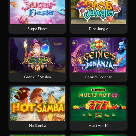
Sugar Fiesta
Dice Jungle
Gates Of Merlyn
Genie's Bonanza
HotSamba
Multi Hot 10