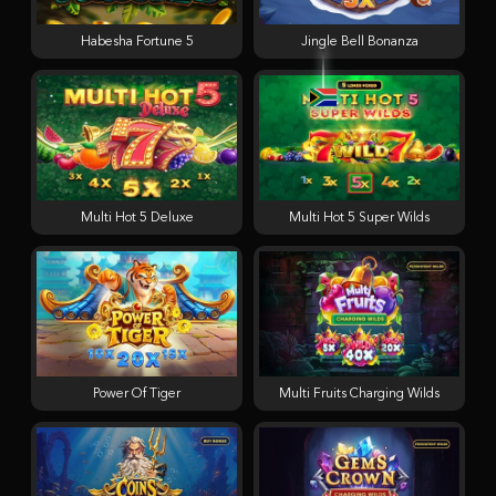
Habesha Fortune 5
Jingle Bell Bonanza
Multi Hot 5 Deluxe
Multi Hot 5 Super Wilds
Power Of Tiger
Multi Fruits Charging Wilds